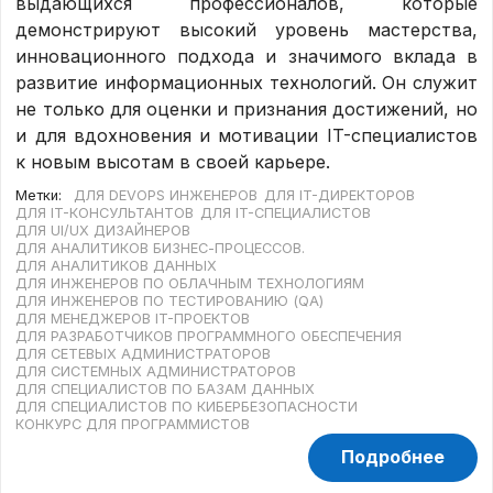
выдающихся профессионалов, которые
демонстрируют высокий уровень мастерства,
инновационного подхода и значимого вклада в
развитие информационных технологий. Он служит
не только для оценки и признания достижений, но
и для вдохновения и мотивации IT-специалистов
к новым высотам в своей карьере.
Метки:
ДЛЯ DEVOPS ИНЖЕНЕРОВ
ДЛЯ IT-ДИРЕКТОРОВ
ДЛЯ IT-КОНСУЛЬТАНТОВ
ДЛЯ IT-СПЕЦИАЛИСТОВ
ДЛЯ UI/UX ДИЗАЙНЕРОВ
ДЛЯ АНАЛИТИКОВ БИЗНЕС-ПРОЦЕССОВ.
ДЛЯ АНАЛИТИКОВ ДАННЫХ
ДЛЯ ИНЖЕНЕРОВ ПО ОБЛАЧНЫМ ТЕХНОЛОГИЯМ
ДЛЯ ИНЖЕНЕРОВ ПО ТЕСТИРОВАНИЮ (QA)
ДЛЯ МЕНЕДЖЕРОВ IT-ПРОЕКТОВ
ДЛЯ РАЗРАБОТЧИКОВ ПРОГРАММНОГО ОБЕСПЕЧЕНИЯ
ДЛЯ СЕТЕВЫХ АДМИНИСТРАТОРОВ
ДЛЯ СИСТЕМНЫХ АДМИНИСТРАТОРОВ
ДЛЯ СПЕЦИАЛИСТОВ ПО БАЗАМ ДАННЫХ
ДЛЯ СПЕЦИАЛИСТОВ ПО КИБЕРБЕЗОПАСНОСТИ
КОНКУРС ДЛЯ ПРОГРАММИСТОВ
Подробнее