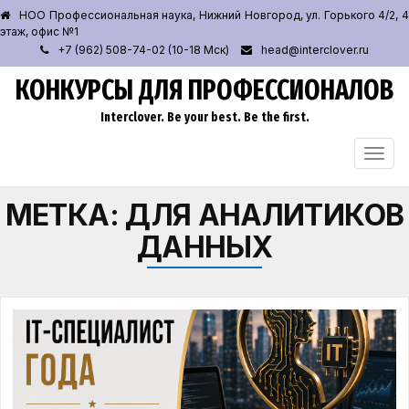
НОО Профессиональная наука, Нижний Новгород, ул. Горького 4/2, 4
этаж, офис №1
+7 (962) 508-74-02 (10-18 Мск)
head@interclover.ru
КОНКУРСЫ ДЛЯ ПРОФЕССИОНАЛОВ
Interclover. Be your best. Be the first.
ПЕРЕ
НАВИ
МЕТКА:
ДЛЯ АНАЛИТИКОВ
ДАННЫХ