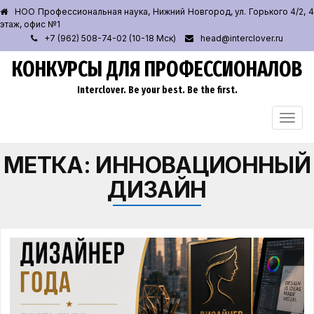
НОО Профессиональная наука, Нижний Новгород, ул. Горького 4/2, 4
этаж, офис №1
+7 (962) 508-74-02 (10-18 Мск)
head@interclover.ru
КОНКУРСЫ ДЛЯ ПРОФЕССИОНАЛОВ
Interclover. Be your best. Be the first.
ПЕРЕ
НАВИ
МЕТКА:
ИННОВАЦИОННЫЙ
ДИЗАЙН