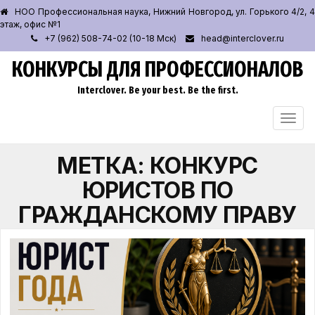
НОО Профессиональная наука, Нижний Новгород, ул. Горького 4/2, 4
этаж, офис №1
+7 (962) 508-74-02 (10-18 Мск)
head@interclover.ru
КОНКУРСЫ ДЛЯ ПРОФЕССИОНАЛОВ
Interclover. Be your best. Be the first.
ПЕРЕ
НАВИ
МЕТКА:
КОНКУРС
ЮРИСТОВ ПО
ГРАЖДАНСКОМУ ПРАВУ