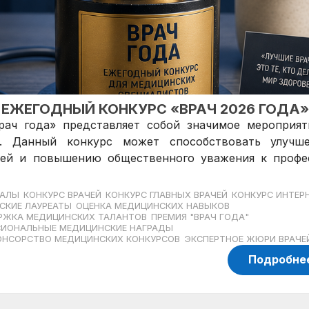
 ЕЖЕГОДНЫЙ КОНКУРС «ВРАЧ 2026 ГОДА»
ач года» представляет собой значимое мероприят
я. Данный конкурс может способствовать улучш
чей и повышению общественного уважения к профе
НАЛЫ
КОНКУРС ВРАЧЕЙ
КОНКУРС ГЛАВНЫХ ВРАЧЕЙ
КОНКУРС ИНТЕР
СКИЕ ЛАУРЕАТЫ
ОЦЕНКА МЕДИЦИНСКИХ НАВЫКОВ
РЖКА МЕДИЦИНСКИХ ТАЛАНТОВ
ПРЕМИЯ "ВРАЧ ГОДА"
ИОНАЛЬНЫЕ МЕДИЦИНСКИЕ НАГРАДЫ
ОНСОРСТВО МЕДИЦИНСКИХ КОНКУРСОВ
ЭКСПЕРТНОЕ ЖЮРИ ВРАЧЕ
Подробне