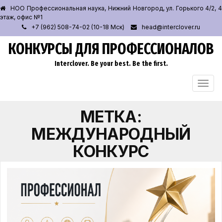
НОО Профессиональная наука, Нижний Новгород, ул. Горького 4/2, 4
этаж, офис №1
+7 (962) 508-74-02 (10-18 Мск)
head@interclover.ru
КОНКУРСЫ ДЛЯ ПРОФЕССИОНАЛОВ
Interclover. Be your best. Be the first.
ПЕРЕ
НАВИ
МЕТКА:
МЕЖДУНАРОДНЫЙ
КОНКУРС