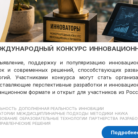
МЕЖДУНАРОДНЫЙ КОНКУРС ИННОВАЦИОН
ыявление, поддержку и популяризацию инновацио
оток и современных решений, способствующих разв
огий. Участниками конкурса могут стать организа
дставляющие перспективные разработки и инновацио
анционном формате и открыт для участников из Росс
ЛЬНОСТЬ
ДОПОЛНЕННАЯ РЕАЛЬНОСТЬ
ИННОВАЦИИ
АТОРИИ
МЕЖДИСЦИПЛИНАРНЫЕ ПОДХОДЫ
МЕТОДИКИ
НАУКА
ЗОВАНИЕ
ОБРАЗОВАТЕЛЬНЫЕ ТЕХНОЛОГИИ
ПАРТНЕРСТВА
РАЗРАБО
ПРАВЛЕНЧЕСКИЕ РЕШЕНИЯ
Подробне