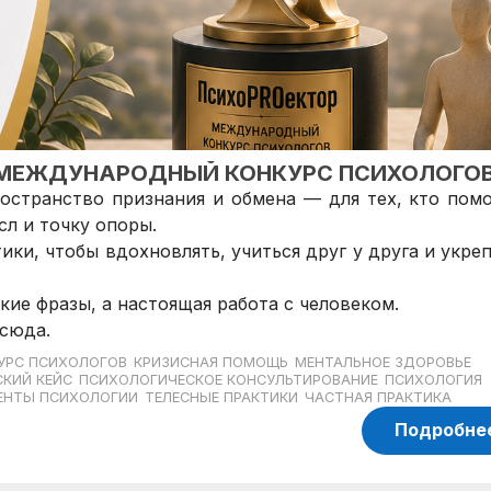
: МЕЖДУНАРОДНЫЙ КОНКУРС ПСИХОЛОГО
остранство признания и обмена — для тех, кто помо
сл и точку опоры.
ки, чтобы вдохновлять, учиться друг у друга и укре
мкие фразы, а настоящая работа с человеком.
сюда.
УРС ПСИХОЛОГОВ
КРИЗИСНАЯ ПОМОЩЬ
МЕНТАЛЬНОЕ ЗДОРОВЬЕ
КИЙ КЕЙС
ПСИХОЛОГИЧЕСКОЕ КОНСУЛЬТИРОВАНИЕ
ПСИХОЛОГИЯ
ЕНТЫ ПСИХОЛОГИИ
ТЕЛЕСНЫЕ ПРАКТИКИ
ЧАСТНАЯ ПРАКТИКА
Подробне