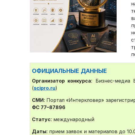
н
т
в
п
н
с
т
п
ОФИЦИАЛЬНЫЕ ДАННЫЕ
Организатор конкурса
: Бизнес-медиа B
(
scipro.ru
)
СМИ
: Портал «Интеркловер» зарегистр
ФС 77–87896
Статус
: международный
Даты
: прием заявок и материалов до 10.0