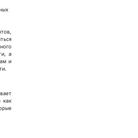
ных
тов,
ться
нного
и, а
там и
ти.
ывает
е как
орые