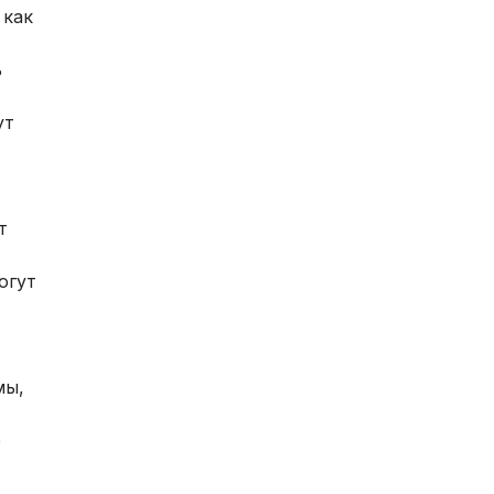
 как
ь
ут
т
огут
мы,
е