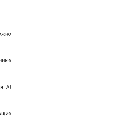
ожно
нные
я AI
ающие