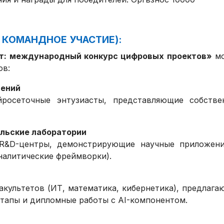
 КОМАНДНОЕ УЧАСТИЕ):
т: международный конкурс цифровых проектов»
м
ов:
шений
нейросеточные энтузиасты, представляющие собстве
льские лаборатории
R&D-центры, демонстрирующие научные приложени
налитические фреймворки).
культетов (ИТ, математика, кибернетика), предлаг
тапы и дипломные работы с AI-компонентом.