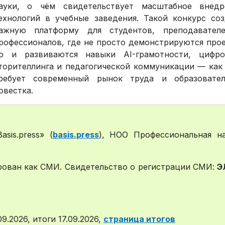
ауки, о чём свидетельствует масштабное внедр
ехнологий в учебные заведения. Такой конкурс соз
ажную платформу для студентов, преподавател
рофессионалов, где не просто демонстрируются про
о и развиваются навыки AI-грамотности, цифро
торителлинга и педагогической коммуникации — как
ребует современный рынок труда и образовател
овестка.
asis.press» (
basis.press
), НОО Профессиональная н
ирован как СМИ. Свидетельство о регистрации СМИ:
Э
9.2026, итоги 17.09.2026,
страница итогов