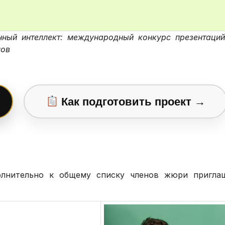
нный интеллект: международный конкурс презентаци
лов
Как подготовить проект →
олнительно к общему списку членов жюри пригла