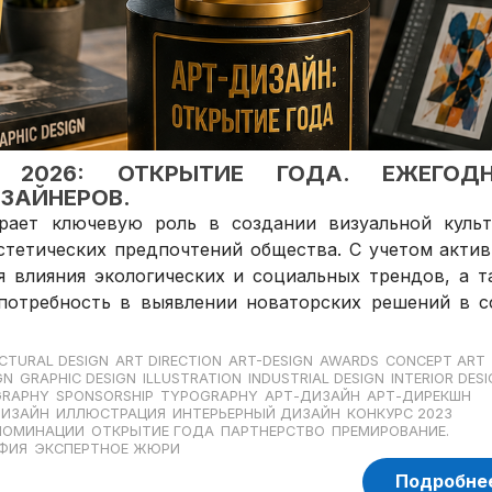
Н 2026: ОТКРЫТИЕ ГОДА. ЕЖЕГОД
ЗАЙНЕРОВ.
ает ключевую роль в создании визуальной культ
тетических предпочтений общества. С учетом актив
я влияния экологических и социальных трендов, а т
 потребность в выявлении новаторских решений в с
CTURAL DESIGN
ART DIRECTION
ART-DESIGN
AWARDS
CONCEPT ART
GN
GRAPHIC DESIGN
ILLUSTRATION
INDUSTRIAL DESIGN
INTERIOR DES
RAPHY
SPONSORSHIP
TYPOGRAPHY
АРТ-ДИЗАЙН
АРТ-ДИРЕКШН
ДИЗАЙН
ИЛЛЮСТРАЦИЯ
ИНТЕРЬЕРНЫЙ ДИЗАЙН
КОНКУРС 2023
НОМИНАЦИИ
ОТКРЫТИЕ ГОДА
ПАРТНЕРСТВО
ПРЕМИРОВАНИЕ.
ФИЯ
ЭКСПЕРТНОЕ ЖЮРИ
Подробне