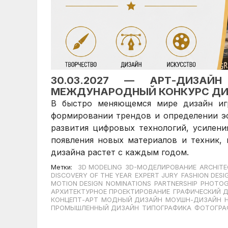
30.03.2027 — АРТ-ДИЗАЙ
МЕЖДУНАРОДНЫЙ КОНКУРС ДИ
В быстро меняющемся мире дизайн игр
формировании трендов и определении эс
развития цифровых технологий, усилени
появления новых материалов и техник,
дизайна растет с каждым годом.
Метки:
3D MODELING
3D-МОДЕЛИРОВАНИЕ
ARCHITE
DISCOVERY OF THE YEAR
EXPERT JURY
FASHION DESI
MOTION DESIGN
NOMINATIONS
PARTNERSHIP
PHOTOG
АРХИТЕКТУРНОЕ ПРОЕКТИРОВАНИЕ
ГРАФИЧЕСКИЙ 
КОНЦЕПТ-АРТ
МОДНЫЙ ДИЗАЙН
МОУШН-ДИЗАЙН
ПРОМЫШЛЕННЫЙ ДИЗАЙН
ТИПОГРАФИКА
ФОТОГРА