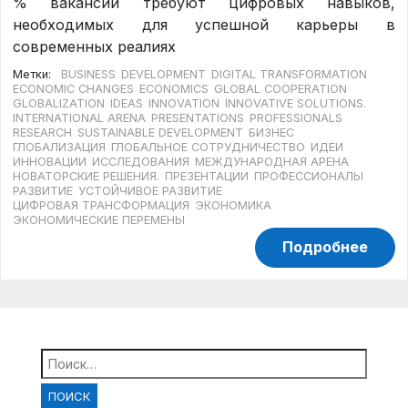
% вакансий требуют цифровых навыков,
необходимых для успешной карьеры в
современных реалиях
Метки:
BUSINESS
DEVELOPMENT
DIGITAL TRANSFORMATION
ECONOMIC CHANGES
ECONOMICS
GLOBAL COOPERATION
GLOBALIZATION
IDEAS
INNOVATION
INNOVATIVE SOLUTIONS.
INTERNATIONAL ARENA
PRESENTATIONS
PROFESSIONALS
RESEARCH
SUSTAINABLE DEVELOPMENT
БИЗНЕС
ГЛОБАЛИЗАЦИЯ
ГЛОБАЛЬНОЕ СОТРУДНИЧЕСТВО
ИДЕИ
ИННОВАЦИИ
ИССЛЕДОВАНИЯ
МЕЖДУНАРОДНАЯ АРЕНА
НОВАТОРСКИЕ РЕШЕНИЯ.
ПРЕЗЕНТАЦИИ
ПРОФЕССИОНАЛЫ
РАЗВИТИЕ
УСТОЙЧИВОЕ РАЗВИТИЕ
ЦИФРОВАЯ ТРАНСФОРМАЦИЯ
ЭКОНОМИКА
ЭКОНОМИЧЕСКИЕ ПЕРЕМЕНЫ
Подробнее
Найти: