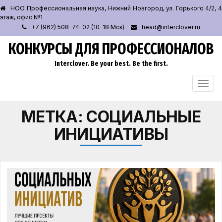
НОО Профессиональная наука, Нижний Новгород, ул. Горького 4/2, 4
этаж, офис №1
+7 (962) 508-74-02 (10-18 Мск)
head@interclover.ru
КОНКУРСЫ ДЛЯ ПРОФЕССИОНАЛОВ
Interclover. Be your best. Be the first.
ПЕРЕ
НАВИ
МЕТКА:
СОЦИАЛЬНЫЕ
ИНИЦИАТИВЫ