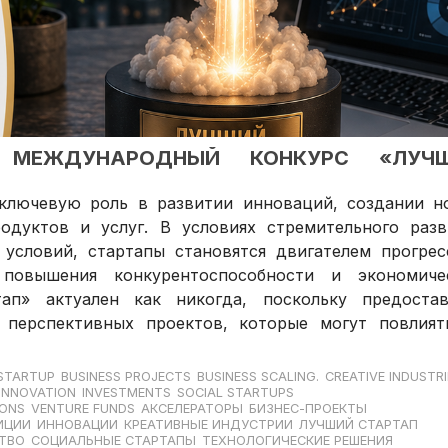
Й МЕЖДУНАРОДНЫЙ КОНКУРС «ЛУЧ
ключевую роль в развитии инноваций, создании н
дуктов и услуг. В условиях стремительного разв
 условий, стартапы становятся двигателем прогрес
 повышения конкурентоспособности и экономиче
ап» актуален как никогда, поскольку предостав
перспективных проектов, которые могут повлият
STARTUP
BUSINESS PROJECTS
BUSINESS SCALING.
CREATIVE INDUSTRI
INNOVATION
INVESTMENTS
SOCIAL STARTUPS
IONS
VENTURE FUNDS
АКСЕЛЕРАТОРЫ
БИЗНЕС-ПРОЕКТЫ
ИЦИИ
ИННОВАЦИИ
КРЕАТИВНЫЕ ИНДУСТРИИ
ЛУЧШИЙ СТАРТАП
ТВО
СОЦИАЛЬНЫЕ СТАРТАПЫ
ТЕХНОЛОГИЧЕСКИЕ РЕШЕНИЯ