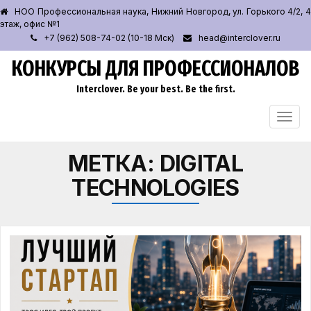
НОО Профессиональная наука, Нижний Новгород, ул. Горького 4/2, 4
этаж, офис №1
+7 (962) 508-74-02 (10-18 Мск)
head@interclover.ru
КОНКУРСЫ ДЛЯ ПРОФЕССИОНАЛОВ
Interclover. Be your best. Be the first.
ПЕРЕ
НАВИ
МЕТКА:
DIGITAL
TECHNOLOGIES