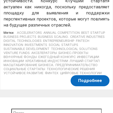
устойчивости. Конкурс «Лучший стартап»
актуален как никогда, поскольку предоставляет
площадку для выявления и поддержки
перспективных проектов, которые могут повлиять
на будущее различных отраслей.
Метки:
ACCELERATORS
ANNUAL COMPETITION
BEST STARTUP
BUSINESS PROJECTS
BUSINESS SCALING.
CREATIVE INDUSTRIES
DIGITAL TECHNOLOGIES
ENTREPRENEURSHIP
FINTECH
INNOVATION
INVESTMENTS
SOCIAL STARTUPS
SUSTAINABLE DEVELOPMENT
TECHNOLOGICAL SOLUTIONS
VENTURE FUNDS
АКСЕЛЕРАТОРЫ
БИЗНЕС-ПРОЕКТЫ
ВЕНЧУРНЫЕ ФОНДЫ
ЕЖЕГОДНЫЙ КОНКУРС
ИНВЕСТИЦИИ
ИННОВАЦИИ
КРЕАТИВНЫЕ ИНДУСТРИИ
ЛУЧШИЙ СТАРТАП
МАСШТАБИРОВАНИЕ БИЗНЕСА.
ПРЕДПРИНИМАТЕЛЬСТВО
СОЦИАЛЬНЫЕ СТАРТАПЫ
ТЕХНОЛОГИЧЕСКИЕ РЕШЕНИЯ
УСТОЙЧИВОЕ РАЗВИТИЕ
ФИНТЕХ
ЦИФРОВЫЕ ТЕХНОЛОГИИ
Подробнее
Найти: