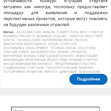
устойчивости. Конкурс «Лучший стартап»
актуален как никогда, поскольку предоставляет
площадку для выявления и поддержки
перспективных проектов, которые могут повлиять
на будущее различных отраслей.
Метки:
ACCELERATORS
ANNUAL COMPETITION
BEST STARTUP
BUSINESS PROJECTS
BUSINESS SCALING.
CREATIVE INDUSTRIES
DIGITAL TECHNOLOGIES
ENTREPRENEURSHIP
FINTECH
INNOVATION
INVESTMENTS
SOCIAL STARTUPS
SUSTAINABLE DEVELOPMENT
TECHNOLOGICAL SOLUTIONS
VENTURE FUNDS
АКСЕЛЕРАТОРЫ
БИЗНЕС-ПРОЕКТЫ
ВЕНЧУРНЫЕ ФОНДЫ
ЕЖЕГОДНЫЙ КОНКУРС
ИНВЕСТИЦИИ
ИННОВАЦИИ
КРЕАТИВНЫЕ ИНДУСТРИИ
ЛУЧШИЙ СТАРТАП
МАСШТАБИРОВАНИЕ БИЗНЕСА.
ПРЕДПРИНИМАТЕЛЬСТВО
СОЦИАЛЬНЫЕ СТАРТАПЫ
ТЕХНОЛОГИЧЕСКИЕ РЕШЕНИЯ
УСТОЙЧИВОЕ РАЗВИТИЕ
ФИНТЕХ
ЦИФРОВЫЕ ТЕХНОЛОГИИ
Подробнее
Найти: