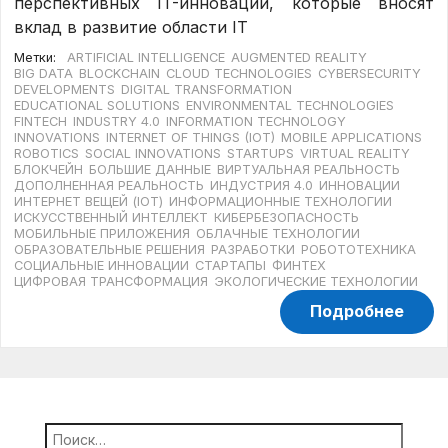
перспективных IT-инноваций, которые вносят
вклад в развитие области IT
Метки:
ARTIFICIAL INTELLIGENCE
AUGMENTED REALITY
BIG DATA
BLOCKCHAIN
CLOUD TECHNOLOGIES
CYBERSECURITY
DEVELOPMENTS
DIGITAL TRANSFORMATION
EDUCATIONAL SOLUTIONS
ENVIRONMENTAL TECHNOLOGIES
FINTECH
INDUSTRY 4.0
INFORMATION TECHNOLOGY
INNOVATIONS
INTERNET OF THINGS (IOT)
MOBILE APPLICATIONS
ROBOTICS
SOCIAL INNOVATIONS
STARTUPS
VIRTUAL REALITY
БЛОКЧЕЙН
БОЛЬШИЕ ДАННЫЕ
ВИРТУАЛЬНАЯ РЕАЛЬНОСТЬ
ДОПОЛНЕННАЯ РЕАЛЬНОСТЬ
ИНДУСТРИЯ 4.0
ИННОВАЦИИ
ИНТЕРНЕТ ВЕЩЕЙ (IOT)
ИНФОРМАЦИОННЫЕ ТЕХНОЛОГИИ
ИСКУССТВЕННЫЙ ИНТЕЛЛЕКТ
КИБЕРБЕЗОПАСНОСТЬ
МОБИЛЬНЫЕ ПРИЛОЖЕНИЯ
ОБЛАЧНЫЕ ТЕХНОЛОГИИ
ОБРАЗОВАТЕЛЬНЫЕ РЕШЕНИЯ
РАЗРАБОТКИ
РОБОТОТЕХНИКА
СОЦИАЛЬНЫЕ ИННОВАЦИИ
СТАРТАПЫ
ФИНТЕХ
ЦИФРОВАЯ ТРАНСФОРМАЦИЯ
ЭКОЛОГИЧЕСКИЕ ТЕХНОЛОГИИ
Подробнее
Найти: