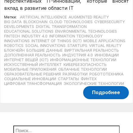
перспективных IT-инноваций, которые вносят
вклад в развитие области IT
Метки:
ARTIFICIAL INTELLIGENCE
AUGMENTED REALITY
BIG DATA
BLOCKCHAIN
CLOUD TECHNOLOGIES
CYBERSECURITY
DEVELOPMENTS
DIGITAL TRANSFORMATION
EDUCATIONAL SOLUTIONS
ENVIRONMENTAL TECHNOLOGIES
FINTECH
INDUSTRY 4.0
INFORMATION TECHNOLOGY
INNOVATIONS
INTERNET OF THINGS (IOT)
MOBILE APPLICATIONS
ROBOTICS
SOCIAL INNOVATIONS
STARTUPS
VIRTUAL REALITY
БЛОКЧЕЙН
БОЛЬШИЕ ДАННЫЕ
ВИРТУАЛЬНАЯ РЕАЛЬНОСТЬ
ДОПОЛНЕННАЯ РЕАЛЬНОСТЬ
ИНДУСТРИЯ 4.0
ИННОВАЦИИ
ИНТЕРНЕТ ВЕЩЕЙ (IOT)
ИНФОРМАЦИОННЫЕ ТЕХНОЛОГИИ
ИСКУССТВЕННЫЙ ИНТЕЛЛЕКТ
КИБЕРБЕЗОПАСНОСТЬ
МОБИЛЬНЫЕ ПРИЛОЖЕНИЯ
ОБЛАЧНЫЕ ТЕХНОЛОГИИ
ОБРАЗОВАТЕЛЬНЫЕ РЕШЕНИЯ
РАЗРАБОТКИ
РОБОТОТЕХНИКА
СОЦИАЛЬНЫЕ ИННОВАЦИИ
СТАРТАПЫ
ФИНТЕХ
ЦИФРОВАЯ ТРАНСФОРМАЦИЯ
ЭКОЛОГИЧЕСКИЕ ТЕХНОЛОГИИ
Подробнее
Найти: