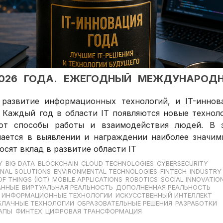
 2026 ГОДА. ЕЖЕГОДНЫЙ МЕЖДУНАРОД
развитие информационных технологий, и IT-иннов
 Каждый год в области IT появляются новые техноло
ют способы работы и взаимодействия людей. В 
чается в выявлении и награждении наиболее значим
сят вклад в развитие области IT
Y
BIG DATA
BLOCKCHAIN
CLOUD TECHNOLOGIES
CYBERSECURITY
NAL SOLUTIONS
ENVIRONMENTAL TECHNOLOGIES
FINTECH
INDUSTRY 
OF THINGS (IOT)
MOBILE APPLICATIONS
ROBOTICS
SOCIAL INNOVATIO
АННЫЕ
ВИРТУАЛЬНАЯ РЕАЛЬНОСТЬ
ДОПОЛНЕННАЯ РЕАЛЬНОСТЬ
ИНФОРМАЦИОННЫЕ ТЕХНОЛОГИИ
ИСКУССТВЕННЫЙ ИНТЕЛЛЕКТ
БЛАЧНЫЕ ТЕХНОЛОГИИ
ОБРАЗОВАТЕЛЬНЫЕ РЕШЕНИЯ
РАЗРАБОТКИ
АПЫ
ФИНТЕХ
ЦИФРОВАЯ ТРАНСФОРМАЦИЯ