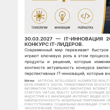
30.03.2027 — IT-ИННОВАЦИЯ
КОНКУРС IT-ЛИДЕРОВ.
Современный мир переживает быстрое 
играют ключевую роль в этом процессе.
продукты и решения, которые изменя
контексте актуальность конкурса заклю
перспективных IT-инноваций, которые вно
Метки:
ARTIFICIAL INTELLIGENCE
AUGMENTED REALIT
DEVELOPMENTS
DIGITAL TRANSFORMATION
EDUCATIO
INFORMATION TECHNOLOGY
INNOVATIONS
INTERNET 
STARTUPS
VIRTUAL REALITY
БЛОКЧЕЙН
БОЛЬШИЕ Д
ИНДУСТРИЯ 4.0
ИННОВАЦИИ
ИНТЕРНЕТ ВЕЩЕЙ (IOT)
КИБЕРБЕЗОПАСНОСТЬ
МОБИЛЬНЫЕ ПРИЛОЖЕНИЯ
О
РОБОТОТЕХНИКА
СОЦИАЛЬНЫЕ ИННОВАЦИИ
СТАРТ
ЭКОЛОГИЧЕСКИЕ ТЕХНОЛОГИИ