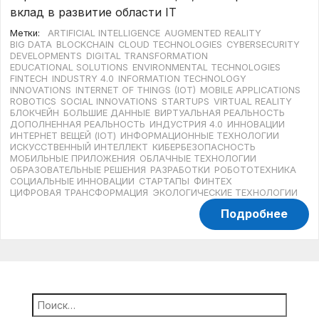
вклад в развитие области IT
Метки:
ARTIFICIAL INTELLIGENCE
AUGMENTED REALITY
BIG DATA
BLOCKCHAIN
CLOUD TECHNOLOGIES
CYBERSECURITY
DEVELOPMENTS
DIGITAL TRANSFORMATION
EDUCATIONAL SOLUTIONS
ENVIRONMENTAL TECHNOLOGIES
FINTECH
INDUSTRY 4.0
INFORMATION TECHNOLOGY
INNOVATIONS
INTERNET OF THINGS (IOT)
MOBILE APPLICATIONS
ROBOTICS
SOCIAL INNOVATIONS
STARTUPS
VIRTUAL REALITY
БЛОКЧЕЙН
БОЛЬШИЕ ДАННЫЕ
ВИРТУАЛЬНАЯ РЕАЛЬНОСТЬ
ДОПОЛНЕННАЯ РЕАЛЬНОСТЬ
ИНДУСТРИЯ 4.0
ИННОВАЦИИ
ИНТЕРНЕТ ВЕЩЕЙ (IOT)
ИНФОРМАЦИОННЫЕ ТЕХНОЛОГИИ
ИСКУССТВЕННЫЙ ИНТЕЛЛЕКТ
КИБЕРБЕЗОПАСНОСТЬ
МОБИЛЬНЫЕ ПРИЛОЖЕНИЯ
ОБЛАЧНЫЕ ТЕХНОЛОГИИ
ОБРАЗОВАТЕЛЬНЫЕ РЕШЕНИЯ
РАЗРАБОТКИ
РОБОТОТЕХНИКА
СОЦИАЛЬНЫЕ ИННОВАЦИИ
СТАРТАПЫ
ФИНТЕХ
ЦИФРОВАЯ ТРАНСФОРМАЦИЯ
ЭКОЛОГИЧЕСКИЕ ТЕХНОЛОГИИ
Подробнее
Найти: