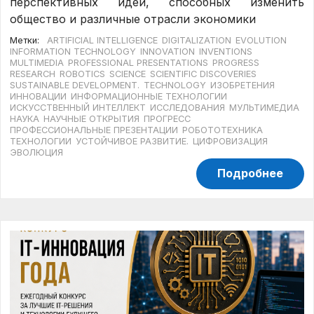
перспективных идей, способных изменить
общество и различные отрасли экономики
Метки:
ARTIFICIAL INTELLIGENCE
DIGITALIZATION
EVOLUTION
INFORMATION TECHNOLOGY
INNOVATION
INVENTIONS
MULTIMEDIA
PROFESSIONAL PRESENTATIONS
PROGRESS
RESEARCH
ROBOTICS
SCIENCE
SCIENTIFIC DISCOVERIES
SUSTAINABLE DEVELOPMENT.
TECHNOLOGY
ИЗОБРЕТЕНИЯ
ИННОВАЦИИ
ИНФОРМАЦИОННЫЕ ТЕХНОЛОГИИ
ИСКУССТВЕННЫЙ ИНТЕЛЛЕКТ
ИССЛЕДОВАНИЯ
МУЛЬТИМЕДИА
НАУКА
НАУЧНЫЕ ОТКРЫТИЯ
ПРОГРЕСС
ПРОФЕССИОНАЛЬНЫЕ ПРЕЗЕНТАЦИИ
РОБОТОТЕХНИКА
ТЕХНОЛОГИИ
УСТОЙЧИВОЕ РАЗВИТИЕ.
ЦИФРОВИЗАЦИЯ
ЭВОЛЮЦИЯ
Подробнее