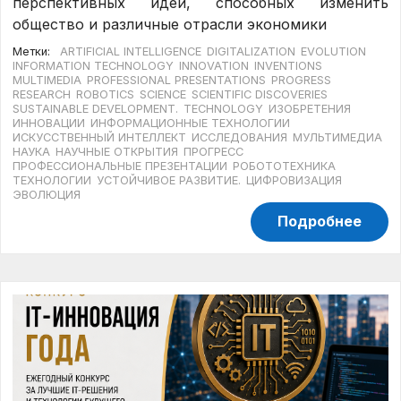
перспективных идей, способных изменить
общество и различные отрасли экономики
Метки:
ARTIFICIAL INTELLIGENCE
DIGITALIZATION
EVOLUTION
INFORMATION TECHNOLOGY
INNOVATION
INVENTIONS
MULTIMEDIA
PROFESSIONAL PRESENTATIONS
PROGRESS
RESEARCH
ROBOTICS
SCIENCE
SCIENTIFIC DISCOVERIES
SUSTAINABLE DEVELOPMENT.
TECHNOLOGY
ИЗОБРЕТЕНИЯ
ИННОВАЦИИ
ИНФОРМАЦИОННЫЕ ТЕХНОЛОГИИ
ИСКУССТВЕННЫЙ ИНТЕЛЛЕКТ
ИССЛЕДОВАНИЯ
МУЛЬТИМЕДИА
НАУКА
НАУЧНЫЕ ОТКРЫТИЯ
ПРОГРЕСС
ПРОФЕССИОНАЛЬНЫЕ ПРЕЗЕНТАЦИИ
РОБОТОТЕХНИКА
ТЕХНОЛОГИИ
УСТОЙЧИВОЕ РАЗВИТИЕ.
ЦИФРОВИЗАЦИЯ
ЭВОЛЮЦИЯ
Подробнее