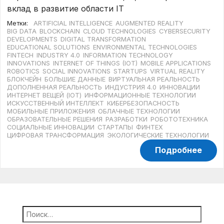
вклад в развитие области IT
Метки:
ARTIFICIAL INTELLIGENCE
AUGMENTED REALITY
BIG DATA
BLOCKCHAIN
CLOUD TECHNOLOGIES
CYBERSECURITY
DEVELOPMENTS
DIGITAL TRANSFORMATION
EDUCATIONAL SOLUTIONS
ENVIRONMENTAL TECHNOLOGIES
FINTECH
INDUSTRY 4.0
INFORMATION TECHNOLOGY
INNOVATIONS
INTERNET OF THINGS (IOT)
MOBILE APPLICATIONS
ROBOTICS
SOCIAL INNOVATIONS
STARTUPS
VIRTUAL REALITY
БЛОКЧЕЙН
БОЛЬШИЕ ДАННЫЕ
ВИРТУАЛЬНАЯ РЕАЛЬНОСТЬ
ДОПОЛНЕННАЯ РЕАЛЬНОСТЬ
ИНДУСТРИЯ 4.0
ИННОВАЦИИ
ИНТЕРНЕТ ВЕЩЕЙ (IOT)
ИНФОРМАЦИОННЫЕ ТЕХНОЛОГИИ
ИСКУССТВЕННЫЙ ИНТЕЛЛЕКТ
КИБЕРБЕЗОПАСНОСТЬ
МОБИЛЬНЫЕ ПРИЛОЖЕНИЯ
ОБЛАЧНЫЕ ТЕХНОЛОГИИ
ОБРАЗОВАТЕЛЬНЫЕ РЕШЕНИЯ
РАЗРАБОТКИ
РОБОТОТЕХНИКА
СОЦИАЛЬНЫЕ ИННОВАЦИИ
СТАРТАПЫ
ФИНТЕХ
ЦИФРОВАЯ ТРАНСФОРМАЦИЯ
ЭКОЛОГИЧЕСКИЕ ТЕХНОЛОГИИ
Подробнее
Найти: