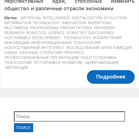
перспективных идей, способных изменить
общество и различные отрасли экономики
Метки:
ARTIFICIAL INTELLIGENCE
DIGITALIZATION
EVOLUTION
INFORMATION TECHNOLOGY
INNOVATION
INVENTIONS
MULTIMEDIA
PROFESSIONAL PRESENTATIONS
PROGRESS
RESEARCH
ROBOTICS
SCIENCE
SCIENTIFIC DISCOVERIES
SUSTAINABLE DEVELOPMENT.
TECHNOLOGY
ИЗОБРЕТЕНИЯ
ИННОВАЦИИ
ИНФОРМАЦИОННЫЕ ТЕХНОЛОГИИ
ИСКУССТВЕННЫЙ ИНТЕЛЛЕКТ
ИССЛЕДОВАНИЯ
МУЛЬТИМЕДИА
НАУКА
НАУЧНЫЕ ОТКРЫТИЯ
ПРОГРЕСС
ПРОФЕССИОНАЛЬНЫЕ ПРЕЗЕНТАЦИИ
РОБОТОТЕХНИКА
ТЕХНОЛОГИИ
УСТОЙЧИВОЕ РАЗВИТИЕ.
ЦИФРОВИЗАЦИЯ
ЭВОЛЮЦИЯ
Подробнее
Найти: