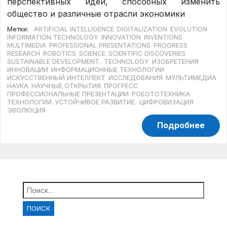
перспективных идей, способных изменить
общество и различные отрасли экономики
Метки:
ARTIFICIAL INTELLIGENCE
DIGITALIZATION
EVOLUTION
INFORMATION TECHNOLOGY
INNOVATION
INVENTIONS
MULTIMEDIA
PROFESSIONAL PRESENTATIONS
PROGRESS
RESEARCH
ROBOTICS
SCIENCE
SCIENTIFIC DISCOVERIES
SUSTAINABLE DEVELOPMENT.
TECHNOLOGY
ИЗОБРЕТЕНИЯ
ИННОВАЦИИ
ИНФОРМАЦИОННЫЕ ТЕХНОЛОГИИ
ИСКУССТВЕННЫЙ ИНТЕЛЛЕКТ
ИССЛЕДОВАНИЯ
МУЛЬТИМЕДИА
НАУКА
НАУЧНЫЕ ОТКРЫТИЯ
ПРОГРЕСС
ПРОФЕССИОНАЛЬНЫЕ ПРЕЗЕНТАЦИИ
РОБОТОТЕХНИКА
ТЕХНОЛОГИИ
УСТОЙЧИВОЕ РАЗВИТИЕ.
ЦИФРОВИЗАЦИЯ
ЭВОЛЮЦИЯ
Подробнее
Найти: