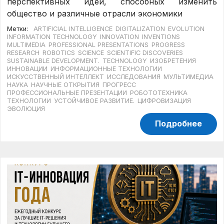
перспективных идей, способных изменить
общество и различные отрасли экономики
Метки:
ARTIFICIAL INTELLIGENCE
DIGITALIZATION
EVOLUTION
INFORMATION TECHNOLOGY
INNOVATION
INVENTIONS
MULTIMEDIA
PROFESSIONAL PRESENTATIONS
PROGRESS
RESEARCH
ROBOTICS
SCIENCE
SCIENTIFIC DISCOVERIES
SUSTAINABLE DEVELOPMENT.
TECHNOLOGY
ИЗОБРЕТЕНИЯ
ИННОВАЦИИ
ИНФОРМАЦИОННЫЕ ТЕХНОЛОГИИ
ИСКУССТВЕННЫЙ ИНТЕЛЛЕКТ
ИССЛЕДОВАНИЯ
МУЛЬТИМЕДИА
НАУКА
НАУЧНЫЕ ОТКРЫТИЯ
ПРОГРЕСС
ПРОФЕССИОНАЛЬНЫЕ ПРЕЗЕНТАЦИИ
РОБОТОТЕХНИКА
ТЕХНОЛОГИИ
УСТОЙЧИВОЕ РАЗВИТИЕ.
ЦИФРОВИЗАЦИЯ
ЭВОЛЮЦИЯ
Подробнее