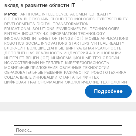
вклад в развитие области IT
Метки:
ARTIFICIAL INTELLIGENCE
AUGMENTED REALITY
BIG DATA
BLOCKCHAIN
CLOUD TECHNOLOGIES
CYBERSECURITY
DEVELOPMENTS
DIGITAL TRANSFORMATION
EDUCATIONAL SOLUTIONS
ENVIRONMENTAL TECHNOLOGIES
FINTECH
INDUSTRY 4.0
INFORMATION TECHNOLOGY
INNOVATIONS
INTERNET OF THINGS (IOT)
MOBILE APPLICATIONS
ROBOTICS
SOCIAL INNOVATIONS
STARTUPS
VIRTUAL REALITY
БЛОКЧЕЙН
БОЛЬШИЕ ДАННЫЕ
ВИРТУАЛЬНАЯ РЕАЛЬНОСТЬ
ДОПОЛНЕННАЯ РЕАЛЬНОСТЬ
ИНДУСТРИЯ 4.0
ИННОВАЦИИ
ИНТЕРНЕТ ВЕЩЕЙ (IOT)
ИНФОРМАЦИОННЫЕ ТЕХНОЛОГИИ
ИСКУССТВЕННЫЙ ИНТЕЛЛЕКТ
КИБЕРБЕЗОПАСНОСТЬ
МОБИЛЬНЫЕ ПРИЛОЖЕНИЯ
ОБЛАЧНЫЕ ТЕХНОЛОГИИ
ОБРАЗОВАТЕЛЬНЫЕ РЕШЕНИЯ
РАЗРАБОТКИ
РОБОТОТЕХНИКА
СОЦИАЛЬНЫЕ ИННОВАЦИИ
СТАРТАПЫ
ФИНТЕХ
ЦИФРОВАЯ ТРАНСФОРМАЦИЯ
ЭКОЛОГИЧЕСКИЕ ТЕХНОЛОГИИ
Подробнее
Найти: